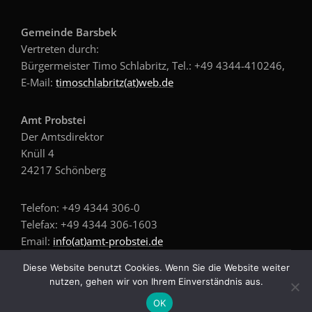
Gemeinde Barsbek
Vertreten durch:
Bürgermeister Timo Schlabritz, Tel.: +49
4344-410246,
E-Mail:
timoschlabritz(at)web.de
Amt Probstei
Der Amtsdirektor
Knüll 4
24217 Schönberg
Telefon: +49 4344 306-0
Telefax: +49 4344 306-1603
Email:
info(at)amt-probstei.de
Diese Website benutzt Cookies. Wenn Sie die Website weiter
Copyright © 2026 Gemeinde Barsbek
nutzen, gehen wir von Ihrem Einverständnis aus.
OK