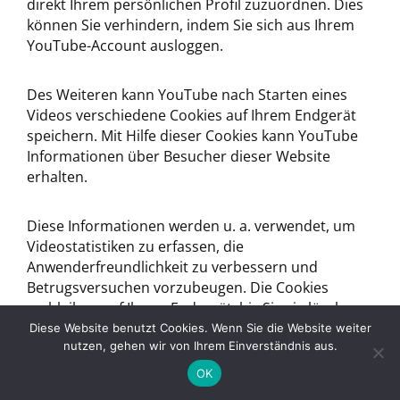
direkt Ihrem persönlichen Profil zuzuordnen. Dies
können Sie verhindern, indem Sie sich aus Ihrem
YouTube-Account ausloggen.
Des Weiteren kann YouTube nach Starten eines
Videos verschiedene Cookies auf Ihrem Endgerät
speichern. Mit Hilfe dieser Cookies kann YouTube
Informationen über Besucher dieser Website
erhalten.
Diese Informationen werden u. a. verwendet, um
Videostatistiken zu erfassen, die
Anwenderfreundlichkeit zu verbessern und
Betrugsversuchen vorzubeugen. Die Cookies
verbleiben auf Ihrem Endgerät, bis Sie sie löschen.
Gegebenenfalls können nach dem Start eines
Diese Website benutzt Cookies. Wenn Sie die Website weiter
nutzen, gehen wir von Ihrem Einverständnis aus.
YouTube-Videos weitere
Datenverarbeitungsvorgänge ausgelöst werden,
OK
auf die wir keinen Einfluss haben.