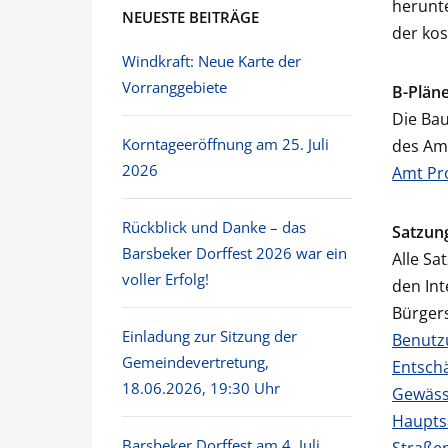
herunte
NEUESTE BEITRÄGE
der kos
Windkraft: Neue Karte der
Vorranggebiete
B-Plän
Die Bau
Korntageeröffnung am 25. Juli
des Amt
2026
Amt Pr
Rückblick und Danke – das
Satzun
Barsbeker Dorffest 2026 war ein
Alle Sa
voller Erfolg!
den Int
Bürgers
Einladung zur Sitzung der
Benutz
Gemeindevertretung,
Entsch
18.06.2026, 19:30 Uhr
Gewäss
Haupts
Barsbeker Dorffest am 4. Juli