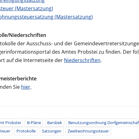
nreinigungssatzung
teuer (Mastersatzung)
ohnungssteuersatzung (Mastersatzung)
lle/Niederschriften
tokolle der Ausschuss- und der Gemeindevertretersitzunge
erinformationsportal des Amtes Probstei zu finden. Der fo
hrt auf die Internetseite der
Niederschriften
.
meisterberichte
inden Sie
hier
.
mt Probstei
B-Pläne
Barsbek
Benutzungsordnung Dorfgemeinschaf
teuer
Protokolle
Satzungen
Zweitwohnungssteuer