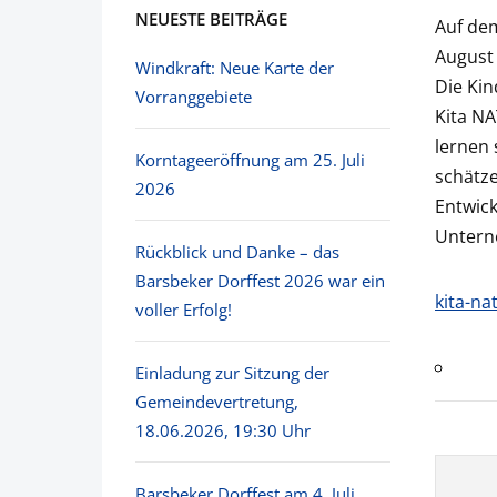
NEUESTE BEITRÄGE
Auf de
August 
Windkraft: Neue Karte der
Die Kin
Vorranggebiete
Kita NA
lernen
Korntageeröffnung am 25. Juli
schätze
2026
Entwic
Untern
Rückblick und Danke – das
Barsbeker Dorffest 2026 war ein
kita-na
voller Erfolg!
Einladung zur Sitzung der
Gemeindevertretung,
18.06.2026, 19:30 Uhr
Barsbeker Dorffest am 4. Juli