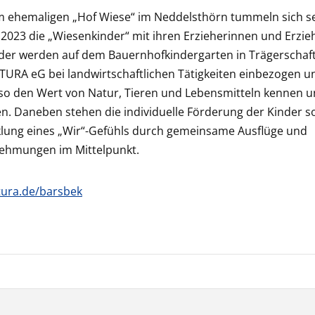
m ehemaligen „Hof Wiese“ im Neddelsthörn tummeln sich se
2023 die „Wiesenkinder“ mit ihren Erzieherinnen und Erzie
der werden auf dem Bauernhofkindergarten in Trägerschaft
TURA eG bei landwirtschaftlichen Tätigkeiten einbezogen u
 so den Wert von Natur, Tieren und Lebensmitteln kennen 
n. Daneben stehen die individuelle Förderung der Kinder s
klung eines „Wir“-Gefühls durch gemeinsame Ausflüge und
ehmungen im Mittelpunkt.
tura.de/barsbek