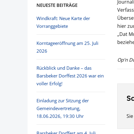
Journal
NEUESTE BEITRÄGE
Verfass
Überset
Windkraft: Neue Karte der
hier zu
Vorranggebiete
„Dat Mo
bezieh
Korntageeröffnung am 25. Juli
2026
Op’n Dö
Rückblick und Danke – das
Barsbeker Dorffest 2026 war ein
voller Erfolg!
Sc
Einladung zur Sitzung der
Gemeindevertretung,
Si
18.06.2026, 19:30 Uhr
Barsbeker Dorffest am 4. Juli