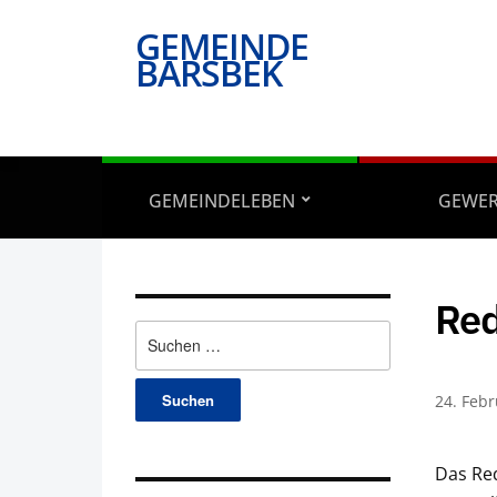
GEMEINDE
BARSBEK
GEMEINDELEBEN
GEWE
Red
Suchen
nach:
24. Feb
Das Red