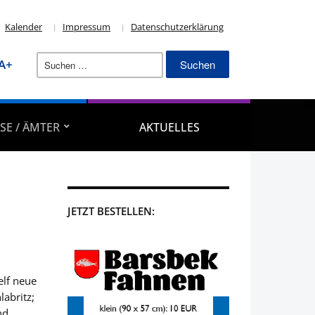
Kalender
Impressum
Datenschutzerklärung
Suchen
A+
nach:
SE / ÄMTER
AKTUELLES
JETZT BESTELLEN:
lf neue
abritz;
nd