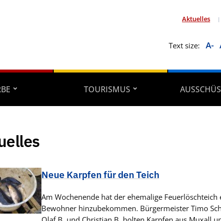
Aktuelles
A-
Text size:
RBE
TOURISMUS
AUSSCHÜS
uelles
Neue Karpfen für den Teich
Am Wochenende hat der ehemalige Feuerlöschteich e
Bewohner hinzubekommen. Bürgermeister Timo Schl
Olaf B. und Christian B. holten Karpfen aus Muxall u