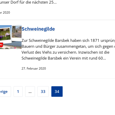
 unser Dorf für die nächsten 25…
ar 2020
Schweinegilde
Zur Schweinegilde Barsbek haben sich 1871 ursprün
Bauern und Bürger zusammengetan, um sich gegen 
Verlust des Viehs zu versichern. Inzwischen ist die
Schweinegilde Barsbek ein Verein mit rund 60…
27. Februar 2020
tennummerierung
rige
1
…
33
34
träge