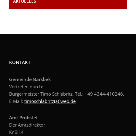
AKTUELLES
KONTAKT
Gemeinde Barsbek
Vertreten durch:
Bürgermeister Timo Schlabritz, Tel.: +49
4344-410246,
E-Mail:
timoschlabritz(at)web.de
Amt Probstei
Der Amtsdirektor
Knüll 4