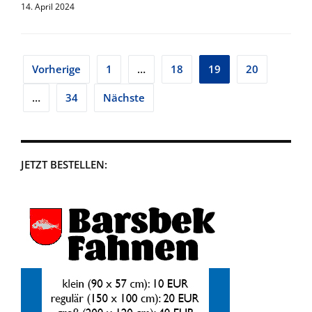
14. April 2024
Seitennummerierung
Vorherige
1
…
18
19
20
der
…
34
Nächste
Beiträge
JETZT BESTELLEN: