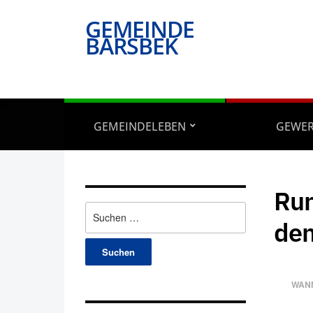
GEMEINDE
BARSBEK
GEMEINDELEBEN
GEWE
Run
Suchen
den
nach:
WAN