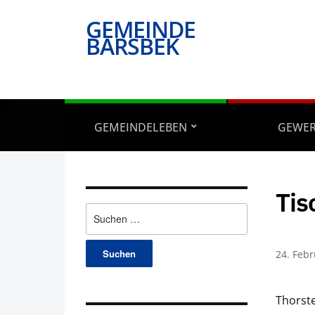
GEMEINDE
BARSBEK
GEMEINDELEBEN
GEWE
Tis
Suchen
nach:
24. Feb
Thorste