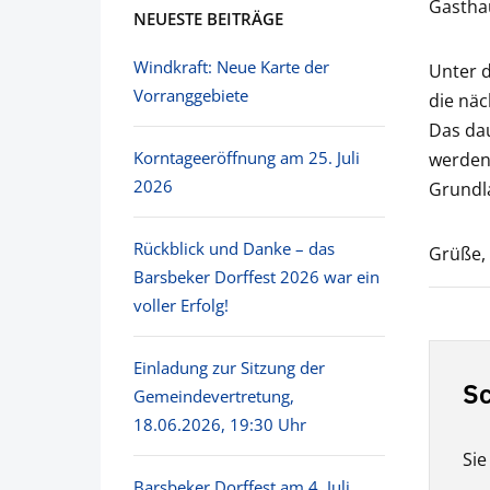
Gasthau
NEUESTE BEITRÄGE
Windkraft: Neue Karte der
Unter 
Vorranggebiete
die näc
Das dau
Korntageeröffnung am 25. Juli
werden 
2026
Grundla
Rückblick und Danke – das
Grüße,
Barsbeker Dorffest 2026 war ein
voller Erfolg!
Einladung zur Sitzung der
Sc
Gemeindevertretung,
18.06.2026, 19:30 Uhr
Si
Barsbeker Dorffest am 4. Juli