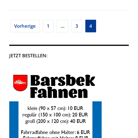
Seitennummerierung
Vorherige
1
…
3
4
der
Beiträge
JETZT BESTELLEN: