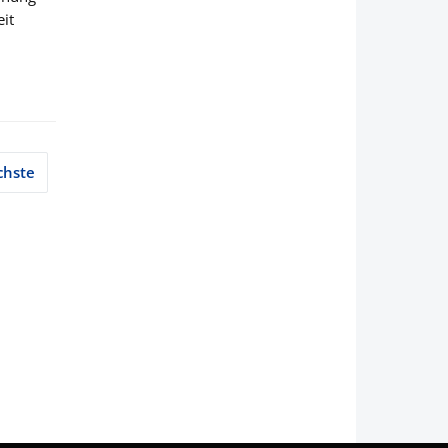
it
chste