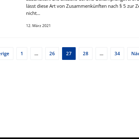
lässt diese Art von Zusammenkünften nach § 5 zur Ze
nicht…
12. März 2021
tennummerierung
rige
1
…
26
27
28
…
34
Nä
träge