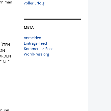
ann man
voller Erfolg!
META
Anmelden
Eintrags-Feed
LÜTEN
Kommentar-Feed
HON
WordPress.org
NORDEN
E AUF…
dnung