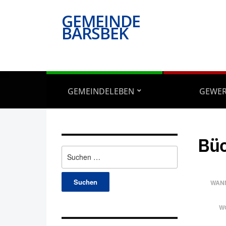
GEMEINDE
BARSBEK
GEMEINDELEBEN
GEWE
Bü
Suchen
nach:
WAN
W