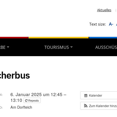
Aktuelles
A-
Text size:
RBE
TOURISMUS
AUSSCHÜS
cherbus
6. Januar 2025 um 12:45 –
N:
Kalender
13:10
Repeats
Zum Kalender hinz
Am Dorfteich
O: